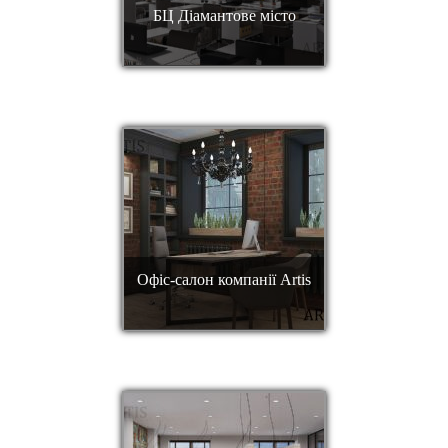
БЦ Діамантове місто
Офіс-салон компанії Artis