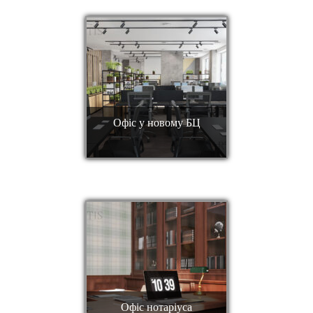
Офіс у новому БЦ
Офіс нотаріуса